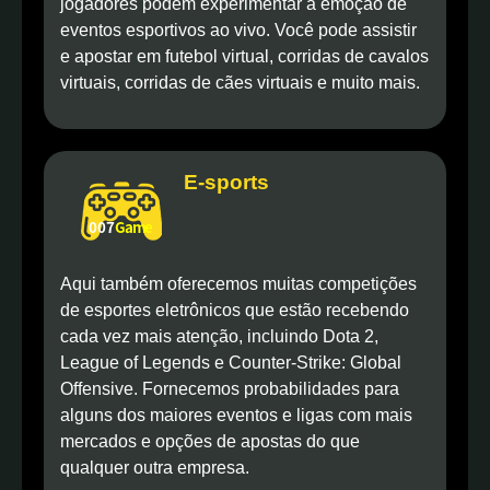
jogadores podem experimentar a emoção de
eventos esportivos ao vivo. Você pode assistir
e apostar em futebol virtual, corridas de cavalos
virtuais, corridas de cães virtuais e muito mais.
E-sports
Aqui também oferecemos muitas competições
de esportes eletrônicos que estão recebendo
cada vez mais atenção, incluindo Dota 2,
League of Legends e Counter-Strike: Global
Offensive. Fornecemos probabilidades para
alguns dos maiores eventos e ligas com mais
mercados e opções de apostas do que
qualquer outra empresa.