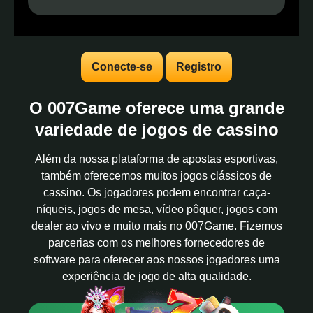
Conecte-se
Registro
O 007Game oferece uma grande
variedade de jogos de cassino
Além da nossa plataforma de apostas esportivas,
também oferecemos muitos jogos clássicos de
cassino. Os jogadores podem encontrar caça-
níqueis, jogos de mesa, vídeo pôquer, jogos com
dealer ao vivo e muito mais no 007Game. Fizemos
parcerias com os melhores fornecedores de
software para oferecer aos nossos jogadores uma
experiência de jogo de alta qualidade.