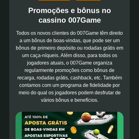
Promoções e bônus no
cassino 007Game
Todos os novos clientes do 007Game têm direito
a um bônus de boas-vindas, que pode ser um
bônus de primeiro depósito ou rodadas grátis em
um caça-níqueis. Além disso, para todos os
jogadores atuais, o 007Game organiza
regularmente promoções como bônus de
recarga, rodadas grátis, cashback, etc. Também
contamos com um programa de fidelidade por
meio do qual os jogadores podem desfrutar de
vários bônus e benefícios.