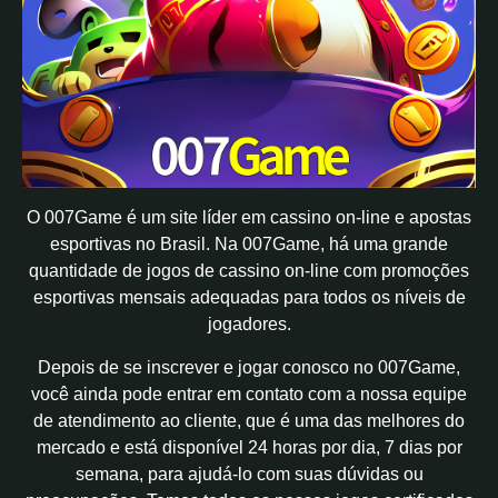
O 007Game é um site líder em cassino on-line e apostas
esportivas no Brasil. Na 007Game, há uma grande
quantidade de jogos de cassino on-line com promoções
esportivas mensais adequadas para todos os níveis de
jogadores.
Depois de se inscrever e jogar conosco no 007Game,
você ainda pode entrar em contato com a nossa equipe
de atendimento ao cliente, que é uma das melhores do
mercado e está disponível 24 horas por dia, 7 dias por
semana, para ajudá-lo com suas dúvidas ou