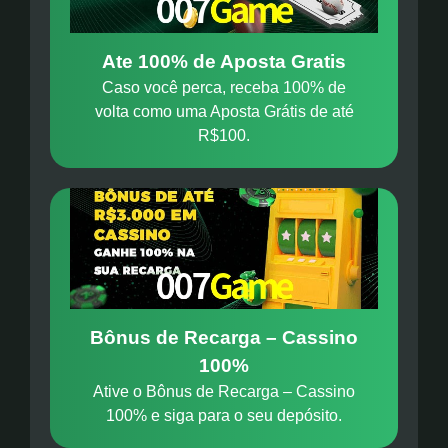
Ate 100% de Aposta Gratis
Caso você perca, receba 100% de
volta como uma Aposta Grátis de até
R$100.
Bônus de Recarga – Cassino
100%
Ative o Bônus de Recarga – Cassino
100% e siga para o seu depósito.